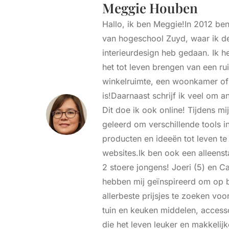
Meggie Houben
Hallo, ik ben Meggie!In 2012 ben
van hogeschool Zuyd, waar ik de
interieurdesign heb gedaan. Ik h
het tot leven brengen van een ru
winkelruimte, een woonkamer o
is!Daarnaast schrijf ik veel om a
Dit doe ik ook online! Tijdens mij
geleerd om verschillende tools i
producten en ideeën tot leven t
websites.Ik ben ook een alleen
2 stoere jongens! Joeri (5) en Ca
hebben mij geïnspireerd om op be
allerbeste prijsjes te zoeken voo
tuin en keuken middelen, access
die het leven leuker en makkelij