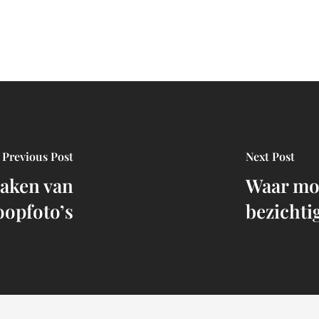
Previous Post
Next Post
maken van
Waar moe
oopfoto’s
bezichti