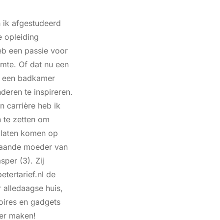
 ik afgestudeerd
 opleiding
eb een passie voor
imte. Of dat nu een
f een badkamer
nderen te inspireren.
n carrière heb ik
n te zetten om
e laten komen op
staande moeder van
sper (3). Zij
tertarief.nl de
r alledaagse huis,
oires en gadgets
ker maken!