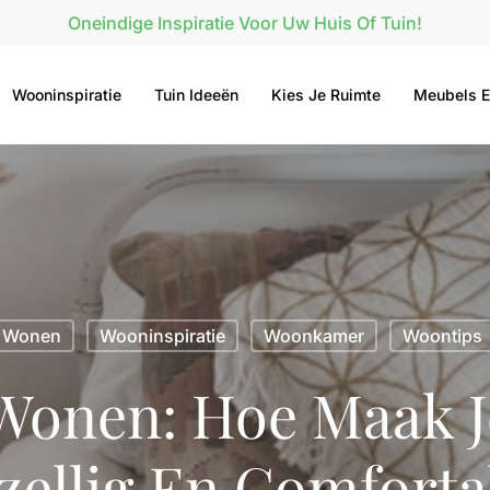
Oneindige Inspiratie Voor Uw Huis Of Tuin!
Wooninspiratie
Tuin Ideeën
Kies Je Ruimte
Meubels E
Wonen
Wooninspiratie
Woonkamer
Woontips
Wonen: Hoe Maak J
zellig En Comforta