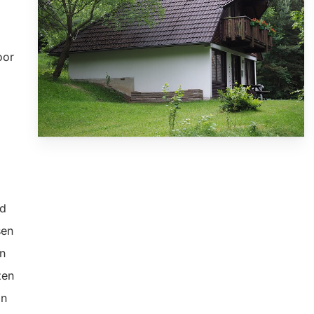
oor
gd
sen
en
zen
in