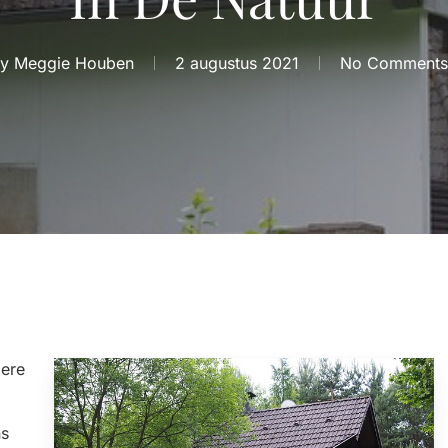
By
Meggie Houben
2 augustus 2021
No Comments
dere
ns