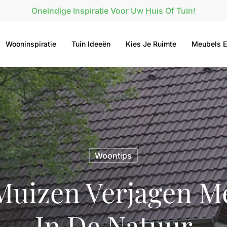
Oneindige Inspiratie Voor Uw Huis Of Tuin!
Wooninspiratie
Tuin Ideeën
Kies Je Ruimte
Meubels E
Woontips
Muizen Verjagen M
In De Natuur