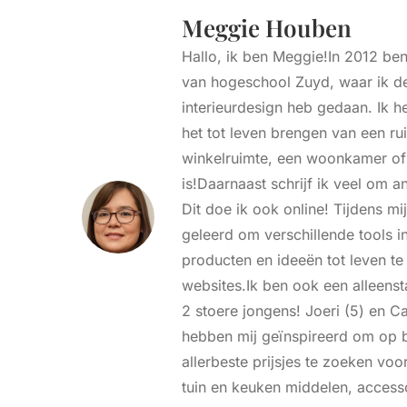
Meggie Houben
Hallo, ik ben Meggie!In 2012 ben
van hogeschool Zuyd, waar ik de
interieurdesign heb gedaan. Ik h
het tot leven brengen van een ru
winkelruimte, een woonkamer o
is!Daarnaast schrijf ik veel om a
Dit doe ik ook online! Tijdens mij
geleerd om verschillende tools i
producten en ideeën tot leven t
websites.Ik ben ook een alleen
2 stoere jongens! Joeri (5) en Ca
hebben mij geïnspireerd om op be
allerbeste prijsjes te zoeken voo
tuin en keuken middelen, access