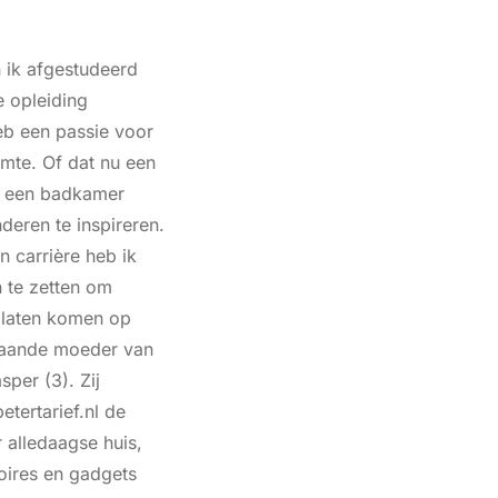
 ik afgestudeerd
 opleiding
eb een passie voor
imte. Of dat nu een
f een badkamer
nderen te inspireren.
n carrière heb ik
n te zetten om
e laten komen op
staande moeder van
sper (3). Zij
tertarief.nl de
r alledaagse huis,
oires en gadgets