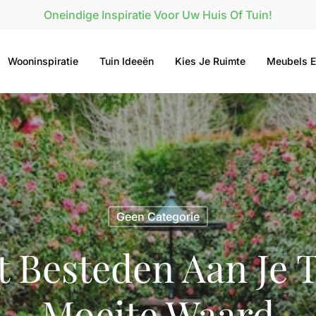
Oneindige Inspiratie Voor Uw Huis Of Tuin!
Wooninspiratie
Tuin Ideeën
Kies Je Ruimte
Meubels E
Geen Categorie
 Besteden Aan Je T
Moeite Waard