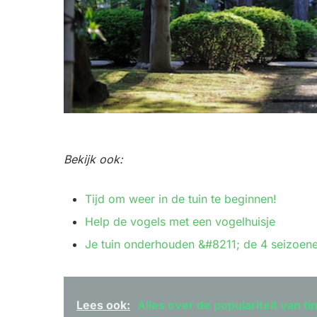
Bekijk ook:
Tijd om weer in de tuin te beginnen!
Help de vogels met een vogelhuisje
Je tuin onderhouden &#8211; de 4 seizoen
Lees ook:
Alles over de populariteit van t