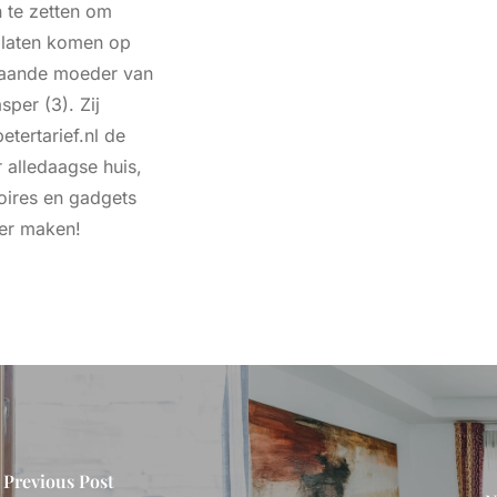
n te zetten om
e laten komen op
staande moeder van
sper (3). Zij
tertarief.nl de
r alledaagse huis,
oires en gadgets
ker maken!
Previous Post