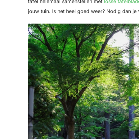
tafel helemaal samenstellen met
losse tafelblad
jouw tuin. Is het heel goed weer? Nodig dan je 