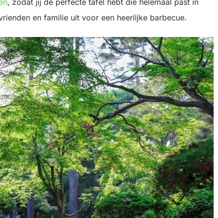
en
, zodat jij de perfecte tafel hebt die helemaal past in
vrienden en familie uit voor een heerlijke barbecue.