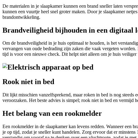
De materialen in je slaapkamer kunnen een brand sneller laten versp
kunnen een vuurtje heel snel groter maken. Door je slaapkamer netjes 
brandontwikkeling.
Brandveiligheid bijhouden in een digitaal 
Om de brandveiligheid in je huis optimaal te houden, is het verstandi
vervangen van oude bedrading zijn zaken die vaak vergeten worden. D
tijd is voor een nieuwe check. Dit helpt niet alleen om je huis veiliger
Rook niet in bed
Dit lijkt misschien vanzelfsprekend, maar roken in bed is nog stee
veroorzaken. Het beste advies is simpel; rook niet in bed en vermijd 
Het belang van een rookmelder
Een rookmelder in de slaapkamer kan levens redden. Wanneer een brand
je op tijd, zodat je sneller kunt handelen. Zorg ervoor dat er minsten
verstandig om vooraf na te denken over een vluchtroute, zodat je met j