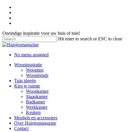
Oneindige inspiratie voor uw huis of tuin!
Hit enter to search or ESC to close
No menu assigned
Wooninspiratie
Woontips
Woontrends
Tuin ideeën
Kies je ruimte
Woonkamer
Slaapkamer
Badkamer
Werkkamer
Keuken
Meubels en accessoires
Over Huisjesmagazine
Contact