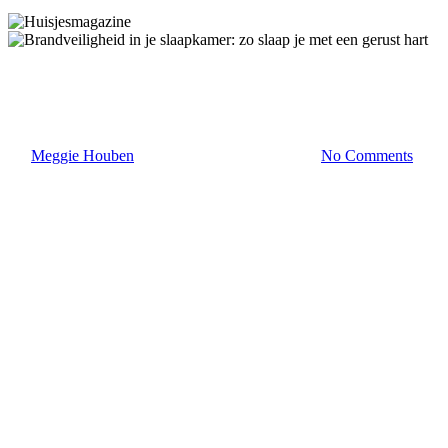
Slaapkamer
Brandveiligheid in je slaapkamer
By
Meggie Houben
17 maart 2025
juli 22nd, 2026
No Comments