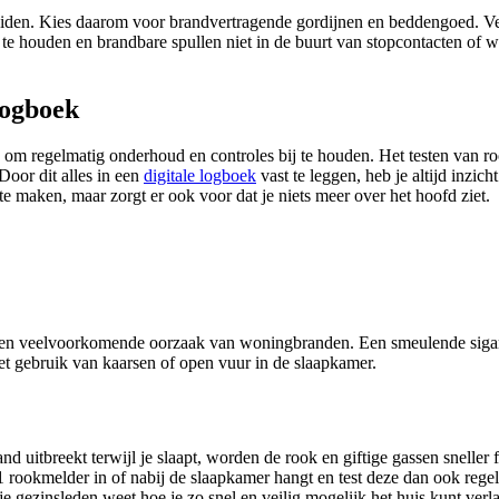
reiden. Kies daarom voor brandvertragende gordijnen en beddengoed. V
te houden en brandbare spullen niet in de buurt van stopcontacten of wa
logboek
g om regelmatig onderhoud en controles bij te houden. Het testen van ro
oor dit alles in een
digitale logboek
vast te leggen, heb je altijd inzic
 te maken, maar zorgt er ook voor dat je niets meer over het hoofd ziet.
ds een veelvoorkomende oorzaak van woningbranden. Een smeulende sig
het gebruik van kaarsen of open vuur in de slaapkamer.
 uitbreekt terwijl je slaapt, worden de rook en giftige gassen snelle
s 1 rookmelder in of nabij de slaapkamer hangt en test deze dan ook rege
e gezinsleden weet hoe je zo snel en veilig mogelijk het huis kunt verl