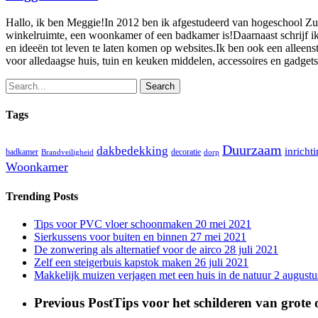
Hallo, ik ben Meggie!In 2012 ben ik afgestudeerd van hogeschool Zuyd
winkelruimte, een woonkamer of een badkamer is!Daarnaast schrijf ik v
en ideeën tot leven te laten komen op websites.Ik ben ook een alleenst
voor alledaagse huis, tuin en keuken middelen, accessoires en gadget
Search
Tags
Duurzaam
dakbedekking
inricht
badkamer
decoratie
Brandveiligheid
dorp
Woonkamer
Trending Posts
Tips voor PVC vloer schoonmaken
20 mei 2021
Sierkussens voor buiten en binnen
27 mei 2021
De zonwering als alternatief voor de airco
28 juli 2021
Zelf een steigerbuis kapstok maken
26 juli 2021
Makkelijk muizen verjagen met een huis in de natuur
2 augustu
Previous Post
Tips voor het schilderen van grote