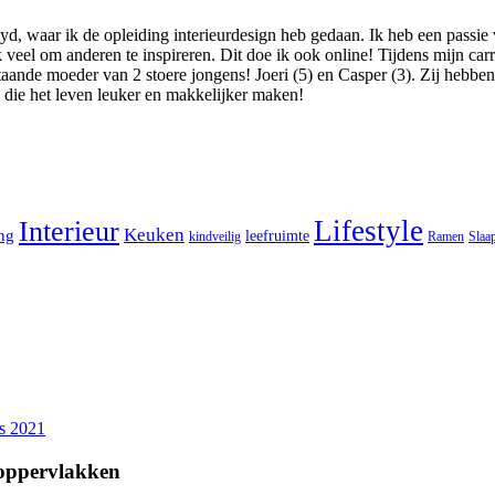
, waar ik de opleiding interieurdesign heb gedaan. Ik heb een passie 
eel om anderen te inspireren. Dit doe ik ook online! Tijdens mijn carri
aande moeder van 2 stoere jongens! Joeri (5) en Casper (3). Zij hebben m
s die het leven leuker en makkelijker maken!
Lifestyle
Interieur
Keuken
ing
leefruimte
kindveilig
Ramen
Slaa
s 2021
 oppervlakken