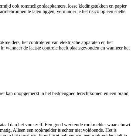
ermijd ook rommelige slaapkamers, losse kledingstukken en papier
rmtebronnen te laten liggen, verminder je het risico op een snelle
okmelders, het controleren van elektrische apparaten en het
ht in wanneer de laatste controle heeft plaatsgevonden en wanneer het
aret kan onopgemerkt in het beddengoed terechtkomen en een brand
r fataal dan het vuur zelf. Een goed werkende rookmelder waarschuwt
lmatig. Alleen een rookmelder is echter niet voldoende. Het is
aten in het geval van brand. Het hebben van een rookmelder stelt je