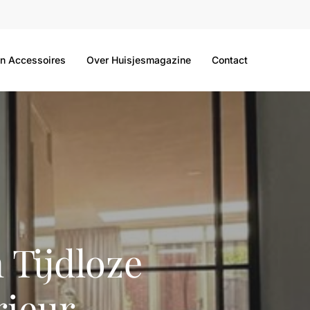
n Accessoires
Over Huisjesmagazine
Contact
Tijdloze
rieur