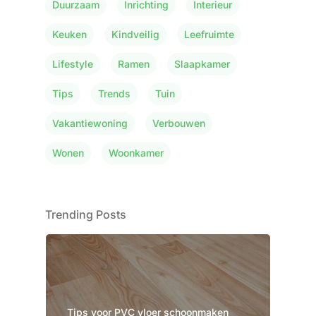
Duurzaam
Inrichting
Interieur
Keuken
Kindveilig
Leefruimte
Lifestyle
Ramen
Slaapkamer
Tips
Trends
Tuin
Vakantiewoning
Verbouwen
Wonen
Woonkamer
Trending Posts
Tips voor PVC vloer schoonmaken