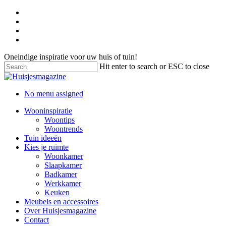
Oneindige inspiratie voor uw huis of tuin!
Hit enter to search or ESC to close
No menu assigned
Wooninspiratie
Woontips
Woontrends
Tuin ideeën
Kies je ruimte
Woonkamer
Slaapkamer
Badkamer
Werkkamer
Keuken
Meubels en accessoires
Over Huisjesmagazine
Contact