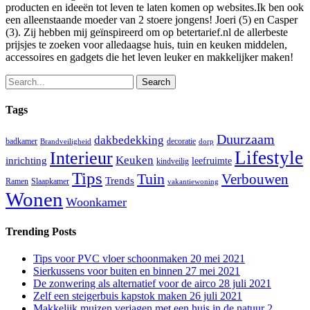
producten en ideeën tot leven te laten komen op websites.Ik ben ook
een alleenstaande moeder van 2 stoere jongens! Joeri (5) en Casper
(3). Zij hebben mij geïnspireerd om op betertarief.nl de allerbeste
prijsjes te zoeken voor alledaagse huis, tuin en keuken middelen,
accessoires en gadgets die het leven leuker en makkelijker maken!
Search
Tags
Duurzaam
dakbedekking
badkamer
decoratie
Brandveiligheid
dorp
Lifestyle
Interieur
Keuken
inrichting
leefruimte
kindveilig
Tips
Tuin
Verbouwen
Trends
Ramen
Slaapkamer
vakantiewoning
Wonen
Woonkamer
Trending Posts
Tips voor PVC vloer schoonmaken
20 mei 2021
Sierkussens voor buiten en binnen
27 mei 2021
De zonwering als alternatief voor de airco
28 juli 2021
Zelf een steigerbuis kapstok maken
26 juli 2021
Makkelijk muizen verjagen met een huis in de natuur
2