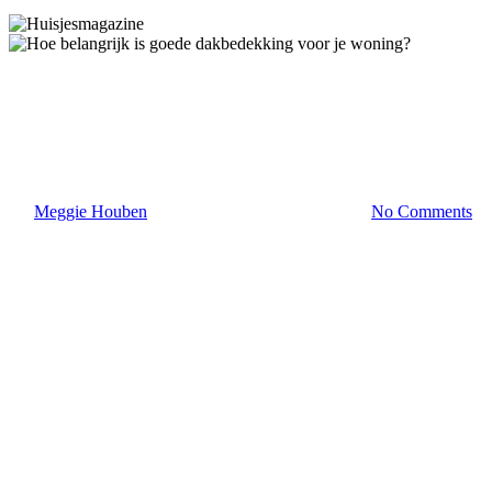
Woontips
Hoe belangrijk is goede
dakbedekking voor je woning?
By
Meggie Houben
12 februari 2026
maart 5th, 2026
No Comments