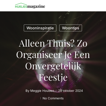
Wooninspiratie
Woontips
Alleen Thuis? Zo
Organiseer Je Een
Onvergetelijk
Feestje
By
Meggie Houben
28 oktober 2024
No Comments