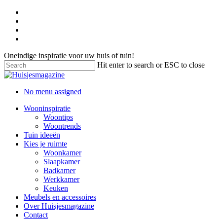
Oneindige inspiratie voor uw huis of tuin!
Hit enter to search or ESC to close
No menu assigned
Wooninspiratie
Woontips
Woontrends
Tuin ideeën
Kies je ruimte
Woonkamer
Slaapkamer
Badkamer
Werkkamer
Keuken
Meubels en accessoires
Over Huisjesmagazine
Contact