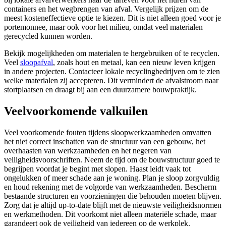
containers en het wegbrengen van afval. Vergelijk prijzen om de
meest kosteneffectieve optie te kiezen. Dit is niet alleen goed voor je
portemonnee, maar ook voor het milieu, omdat veel materialen
gerecycled kunnen worden.
Bekijk mogelijkheden om materialen te hergebruiken of te recyclen.
Veel
sloopafval
, zoals hout en metaal, kan een nieuw leven krijgen
in andere projecten. Contacteer lokale recyclingbedrijven om te zien
welke materialen zij accepteren. Dit vermindert de afvalstroom naar
stortplaatsen en draagt bij aan een duurzamere bouwpraktijk.
Veelvoorkomende valkuilen
Veel voorkomende fouten tijdens sloopwerkzaamheden omvatten
het niet correct inschatten van de structuur van een gebouw, het
overhaasten van werkzaamheden en het negeren van
veiligheidsvoorschriften. Neem de tijd om de bouwstructuur goed te
begrijpen voordat je begint met slopen. Haast leidt vaak tot
ongelukken of meer schade aan je woning. Plan je sloop zorgvuldig
en houd rekening met de volgorde van werkzaamheden. Bescherm
bestaande structuren en voorzieningen die behouden moeten blijven.
Zorg dat je altijd up-to-date blijft met de nieuwste veiligheidsnormen
en werkmethoden. Dit voorkomt niet alleen materiële schade, maar
garandeert ook de veiligheid van iedereen op de werkplek.