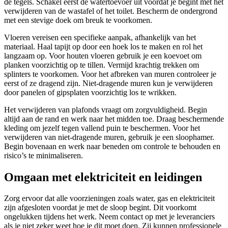
de tegels. Schakel eerst de watertoevoer uit voordat je begint met het
verwijderen van de wastafel of het toilet. Bescherm de ondergrond
met een stevige doek om breuk te voorkomen.
Vloeren vereisen een specifieke aanpak, afhankelijk van het
materiaal. Haal tapijt op door een hoek los te maken en rol het
langzaam op. Voor houten vloeren gebruik je een koevoet om
planken voorzichtig op te tillen. Vermijd krachtig trekken om
splinters te voorkomen. Voor het afbreken van muren controleer je
eerst of ze dragend zijn. Niet-dragende muren kun je verwijderen
door panelen of gipsplaten voorzichtig los te wrikken.
Het verwijderen van plafonds vraagt om zorgvuldigheid. Begin
altijd aan de rand en werk naar het midden toe. Draag beschermende
kleding om jezelf tegen vallend puin te beschermen. Voor het
verwijderen van niet-dragende muren, gebruik je een sloophamer.
Begin bovenaan en werk naar beneden om controle te behouden en
risico’s te minimaliseren.
Omgaan met elektriciteit en leidingen
Zorg ervoor dat alle voorzieningen zoals water, gas en elektriciteit
zijn afgesloten voordat je met de sloop begint. Dit voorkomt
ongelukken tijdens het werk. Neem contact op met je leveranciers
als je niet zeker weet hoe je dit moet doen. Zij kunnen professionele