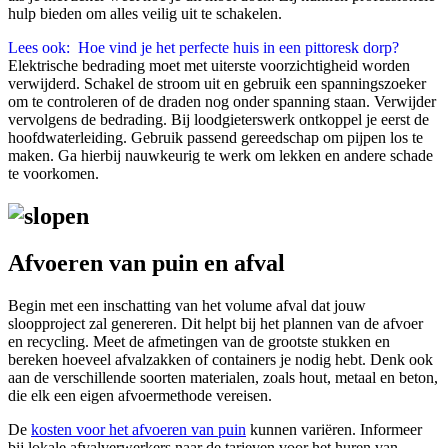
hulp bieden om alles veilig uit te schakelen.
Lees ook:
Hoe vind je het perfecte huis in een pittoresk dorp?
Elektrische bedrading moet met uiterste voorzichtigheid worden
verwijderd. Schakel de stroom uit en gebruik een spanningszoeker
om te controleren of de draden nog onder spanning staan. Verwijder
vervolgens de bedrading. Bij loodgieterswerk ontkoppel je eerst de
hoofdwaterleiding. Gebruik passend gereedschap om pijpen los te
maken. Ga hierbij nauwkeurig te werk om lekken en andere schade
te voorkomen.
Afvoeren van puin en afval
Begin met een inschatting van het volume afval dat jouw
sloopproject zal genereren. Dit helpt bij het plannen van de afvoer
en recycling. Meet de afmetingen van de grootste stukken en
bereken hoeveel afvalzakken of containers je nodig hebt. Denk ook
aan de verschillende soorten materialen, zoals hout, metaal en beton,
die elk een eigen afvoermethode vereisen.
De
kosten voor het afvoeren van puin
kunnen variëren. Informeer
bij lokale afvalverwerkers naar de tarieven voor het huren van