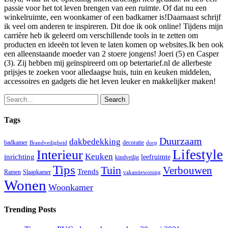
passie voor het tot leven brengen van een ruimte. Of dat nu een
winkelruimte, een woonkamer of een badkamer is!Daarnaast schrijf
ik veel om anderen te inspireren. Dit doe ik ook online! Tijdens mijn
carrière heb ik geleerd om verschillende tools in te zetten om
producten en ideeën tot leven te laten komen op websites.Ik ben ook
een alleenstaande moeder van 2 stoere jongens! Joeri (5) en Casper
(3). Zij hebben mij geïnspireerd om op betertarief.nl de allerbeste
prijsjes te zoeken voor alledaagse huis, tuin en keuken middelen,
accessoires en gadgets die het leven leuker en makkelijker maken!
Search
Tags
Duurzaam
dakbedekking
badkamer
decoratie
Brandveiligheid
dorp
Lifestyle
Interieur
Keuken
inrichting
leefruimte
kindveilig
Tips
Tuin
Verbouwen
Trends
Ramen
Slaapkamer
vakantiewoning
Wonen
Woonkamer
Trending Posts