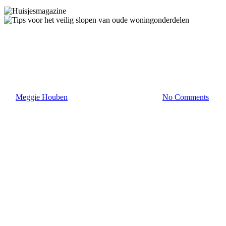
Wonen
Woontips
Tips voor het veilig slopen van
oude woningonderdelen
By
Meggie Houben
15 april 2024
april 22nd, 2024
No Comments