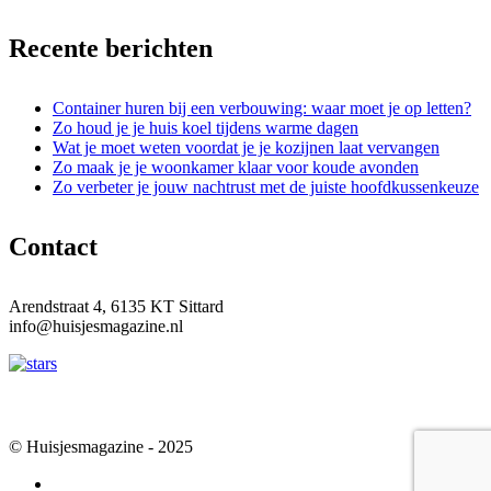
Recente berichten
Container huren bij een verbouwing: waar moet je op letten?
Zo houd je je huis koel tijdens warme dagen
Wat je moet weten voordat je je kozijnen laat vervangen
Zo maak je je woonkamer klaar voor koude avonden
Zo verbeter je jouw nachtrust met de juiste hoofdkussenkeuze
Contact
Arendstraat 4, 6135 KT Sittard
info@huisjesmagazine.nl
© Huisjesmagazine - 2025